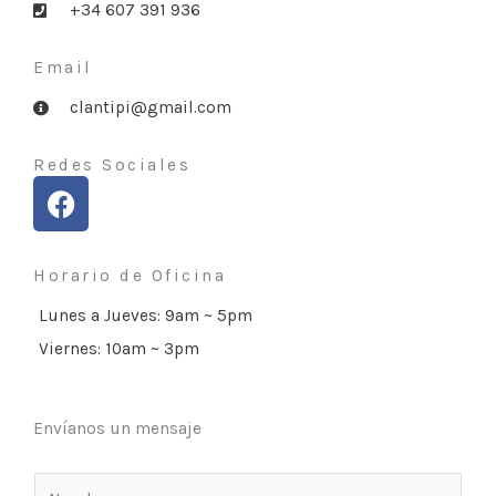
+34 607 391 936
Email
clantipi@gmail.com
Redes Sociales
F
a
c
e
Horario de Oficina
b
Lunes a Jueves: 9am ~ 5pm
o
Viernes: 10am ~ 3pm
o
k
Envíanos un mensaje
N