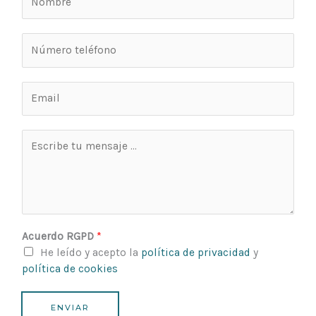
o
m
T
b
e
r
l
e
E
é
*
m
f
a
o
M
i
n
e
l
o
n
*
*
s
a
j
e
Acuerdo RGPD
*
He leído y acepto la
política de privacidad
y
política de cookies
ENVIAR